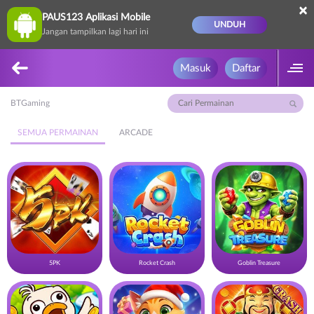
×
PAUS123 Aplikasi Mobile
UNDUH
Jangan tampilkan lagi hari ini
Masuk
Daftar
BTGaming
SEMUA PERMAINAN
ARCADE
5PK
Rocket Crash
Goblin Treasure