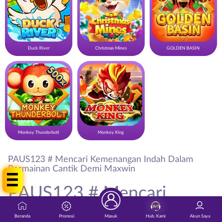
Duck River
Christmas Mines
GOLDEN BASIN
Monkey Thunderbolt
Monkey King
Tap Me !
PAUS123 # Mencari Kemenangan Indah Dalam
Permainan Cantik Demi Maxwin
PAUS123 # Mencari
Kemenangan Indah Dalam
Beranda
Promosi
Masuk
Hub. Kami
Akun Saya