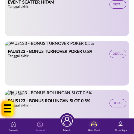
EVENT SCATTER HITAM
DETAIL
Tanggal akhir:
-
PAUS123 - BONUS TURNOVER POKER 0.5%
DETAIL
Tanggal akhir:
-
Tap Me !
PAUS123 - BONUS ROLLINGAN SLOT 0.5%
DETAIL
Tanggal akhir:
-
Beranda
Promosi
Masuk
Hub. Kami
Akun Saya