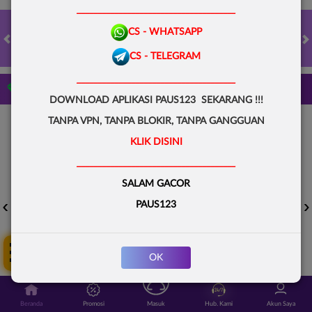
______________________________________
CS - WHATSAPP
HOT GAMES
SLOTS
LIVE CASINO
RACE
TOGEL
OL
CS - TELEGRAM
______________________________________
Game Populer
DOWNLOAD APLIKASI PAUS123 SEKARANG !!!
TANPA VPN, TANPA BLOKIR, TANPA GANGGUAN
KLIK DISINI
______________________________________
SALAM GACOR
GATES OF OLYMPUS POP
STORM OF SETH 2
GOYANG GAIB
PAUS123
Tap Me !
OK
FORTUNE GEMS 500
SWEET BONANZA 2500
GATES OF OLYMPUS 1000
Beranda
Promosi
Masuk
Hub. Kami
Akun Saya