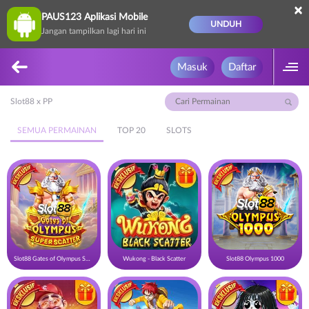
×
PAUS123 Aplikasi Mobile
UNDUH
Jangan tampilkan lagi hari ini
Masuk
Daftar
Slot88 x PP
SEMUA PERMAINAN
TOP 20
SLOTS
Slot88 Gates of Olympus Super Scatter
Wukong - Black Scatter
Slot88 Olympus 1000