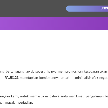
UND
g bertanggung jawab seperti halnya mempromosikan kesadaran akan m
nan
PAUS123
menetapkan komitmennya untuk meminimalisir efek negati
langgan kami, untuk memastikan bahwa anda menikmati pengalaman ber
gan masalah perjudian.