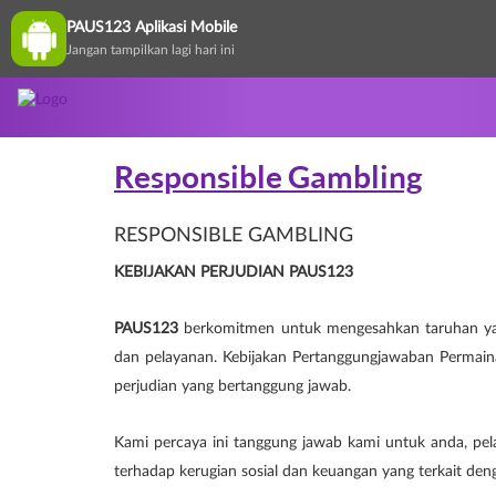
PAUS123 Aplikasi Mobile
Jangan tampilkan lagi hari ini
Responsible Gambling
RESPONSIBLE GAMBLING
KEBIJAKAN PERJUDIAN PAUS123
PAUS123
berkomitmen untuk mengesahkan taruhan yan
dan pelayanan. Kebijakan Pertanggungjawaban Permai
perjudian yang bertanggung jawab.
Kami percaya ini tanggung jawab kami untuk anda, pe
terhadap kerugian sosial dan keuangan yang terkait den