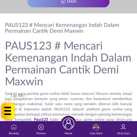
MAIN
PAUS123 # Mencari Kemenangan Indah Dalam
Permainan Cantik Demi Maxwin
PAUS123 # Mencari
Kemenangan Indah Dalam
Permainan Cantik Demi
Maxwin
Saat ini para pecinta game online tidak hanya mencari hiburan semata, tetapi
Tap Me !
juga pengalaman bermain yang aman, nyaman, dan berpotensi memberikan
kemenangan maksimal. Salah satu nama yang semakin dikenal oleh banyak
pemain di Indonesia adalah PAUS123, sebuah platform game online yang
menawarkan berbagai pilihan permainan menarik dengan peluang kemenangan
yang kompetitif,
Paus123
hadir sebagai situs game online yang dirancang
untuk memenuhi kebutuhan para pemain modern. Dengan tampilan
antarmuka yang responsif, sistem transaksi yang cepat, serta dukungan
Beranda
Promosi
Masuk
Hub. Kami
Akun Saya
customer service 24 jam, PAUS123 menjadi salah satu pilihan favorit bagi