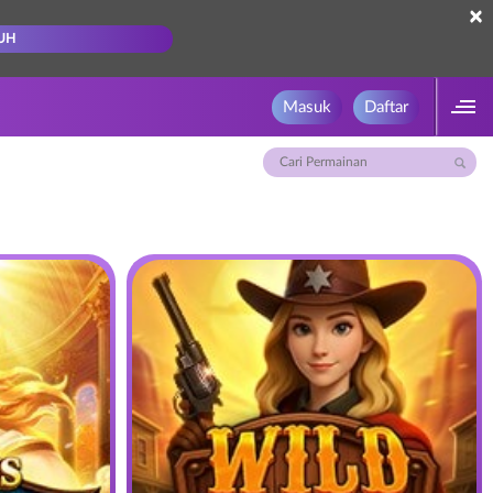
×
UH
Masuk
Daftar