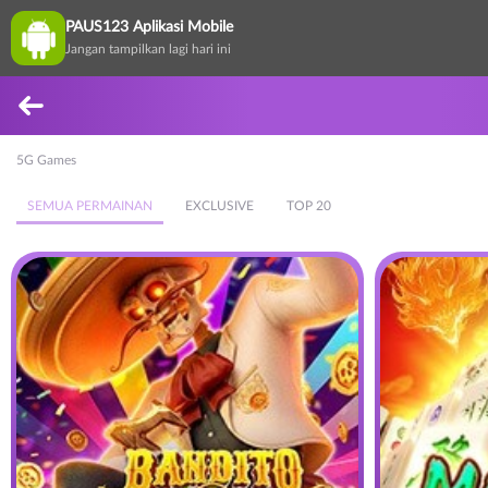
PAUS123 Aplikasi Mobile
Jangan tampilkan lagi hari ini
5G Games
SEMUA PERMAINAN
EXCLUSIVE
TOP 20