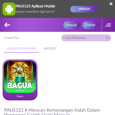
×
PAUS123 Aplikasi Mobile
UNDUH
Jangan tampilkan lagi hari ini
Masuk
Daftar
Crowd Play
SEMUA PERMAINAN
ARCADE
Bagua
PAUS123 # Mencari Kemenangan Indah Dalam