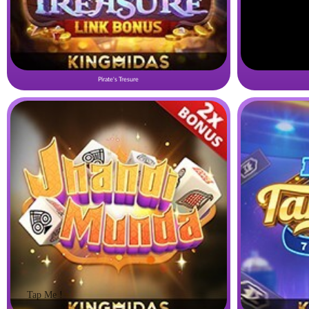
Pirate's Tresure
Tap Me !