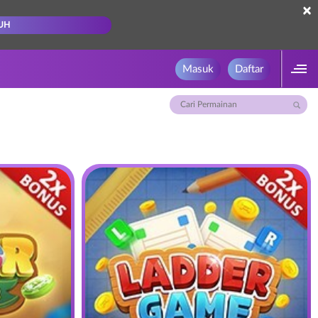
×
UH
Masuk
Daftar