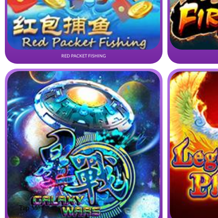
RED PACKET FISHING
Tap Me !