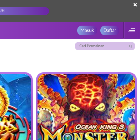
×
UH
Masuk
Daftar