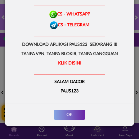
______________________________________
CS - WHATSAPP
HOT GAMES
SLOTS
LIVE CASINO
RACE
TOGEL
OL
CS - TELEGRAM
______________________________________
Game Populer
DOWNLOAD APLIKASI PAUS123 SEKARANG !!!
TANPA VPN, TANPA BLOKIR, TANPA GANGGUAN
KLIK DISINI
______________________________________
SALAM GACOR
GATES OF OLYMPUS POP
TREASURES OF AZTEC
NEZHA 2
PAUS123
Tap Me !
OK
FORTUNE GEMS 500
DJ BOOM BOOM
SUPER ELEMENTS 2
Beranda
Promosi
Masuk
Hub. Kami
Akun Saya