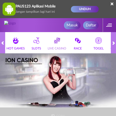
×
PAUS123 Aplikasi Mobile
UNDUH
Jangan tampilkan lagi hari ini
Masuk
Daftar
HOT GAMES
SLOTS
LIVE CASINO
RACE
TOGEL
OL