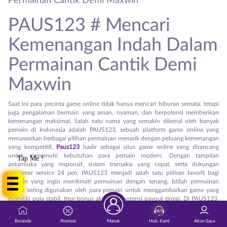
Permainan Cantik Demi Maxwin
PAUS123 # Mencari
Kemenangan Indah Dalam
Permainan Cantik Demi
Maxwin
Saat ini para pecinta game online tidak hanya mencari hiburan semata, tetapi
juga pengalaman bermain yang aman, nyaman, dan berpotensi memberikan
kemenangan maksimal. Salah satu nama yang semakin dikenal oleh banyak
pemain di Indonesia adalah PAUS123, sebuah platform game online yang
menawarkan berbagai pilihan permainan menarik dengan peluang kemenangan
yang kompetitif,
Paus123
hadir sebagai situs game online yang dirancang
untuk memenuhi kebutuhan para pemain modern. Dengan tampilan
Tap Me !
antarmuka yang responsif, sistem transaksi yang cepat, serta dukungan
customer service 24 jam, PAUS123 menjadi salah satu pilihan favorit bagi
pemain yang ingin menikmati permainan dengan tenang, Istilah permainan
cantik sering digunakan oleh para pemain untuk menggambarkan game yang
memiliki pola stabil, fitur bonus aktif, dan potensi payout tinggi. Di PAUS123,
pemain dapat menemukan banyak game yang masuk dalam kategori ini, Setiap
kategori menawarkan pengalaman berbeda, sehingga pemain dapat memilih
Beranda
Promosi
Masuk
Hub. Kami
Akun Saya
permainan yang paling sesuai dengan gaya bermain masing-masing, PAUS123