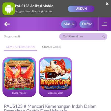
×
PAUS123 Aplikasi Mobile
UNDUH
Jangan tampilkan lagi hari ini
Masuk
Daftar
Dragoonsoft
SEMUA PERMAINAN
CRASH GAME
Flying Phoenix
Dragon or Crash
PAUS123 # Mencari Kemenangan Indah Dalam