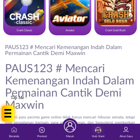
Crash Classic
Aviator
Crash Gold Rush
PAUS123 # Mencari Kemenangan Indah Dalam
Permainan Cantik Demi Maxwin
PAUS123 # Mencari
Kemenangan Indah Dalam
Permainan Cantik Demi
Tap Me !
Maxwin
Saat ini para pecinta game online tidak hanya mencari hiburan semata, tetapi
juga pengalaman bermain yang aman, nyaman, dan berpotensi memberikan
kemenangan maksimal. Salah satu nama yang semakin dikenal oleh banyak
pemain di Indonesia adalah PAUS123, sebuah platform game online yang
Beranda
Promosi
Masuk
Hub. Kami
Akun Saya
menawarkan berbagai pilihan permainan menarik dengan peluang kemenangan