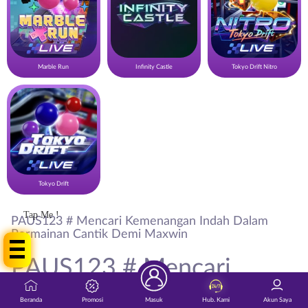
Marble Run
Infinity Castle
Tokyo Drift Nitro
Tokyo Drift
Tap Me !
PAUS123 # Mencari Kemenangan Indah Dalam
Permainan Cantik Demi Maxwin
PAUS123 # Mencari
Kemenangan Indah Dalam
Beranda
Promosi
Masuk
Hub. Kami
Akun Saya