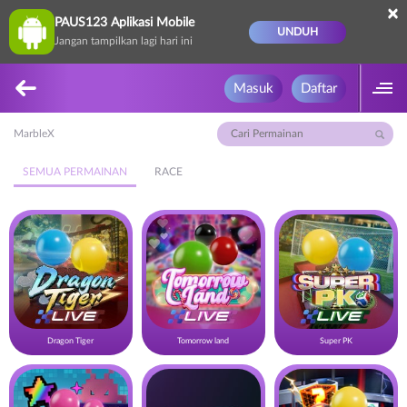
×
PAUS123 Aplikasi Mobile
UNDUH
Jangan tampilkan lagi hari ini
Masuk
Daftar
MarbleX
SEMUA PERMAINAN
RACE
Dragon Tiger
Tomorrow land
Super PK