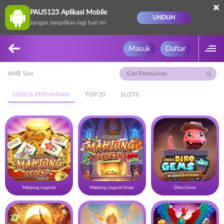
×
PAUS123 Aplikasi Mobile
UNDUH
Jangan tampilkan lagi hari ini
Masuk
Daftar
AMB Slot
SEMUA PERMAINAN
TOP 20
SLOTS
Mahjong Legend
Mahjong Legend Xmas
Dino Gems