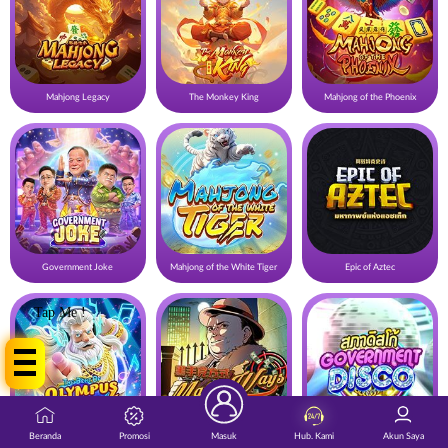
Mahjong Legacy
The Monkey King
Mahjong of the Phoenix
Government Joke
Mahjong of the White Tiger
Epic of Aztec
Tap Me !
Beranda
Promosi
Masuk
Hub. Kami
Akun Saya
The Beat of Olympus 1000
Mafia Ways
Government Disco