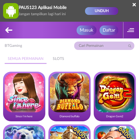
×
PAUS123 Aplikasi Mobile
UNDUH
Jangan tampilkan lagi hari ini
Masuk
Daftar
BTGaming
SEMUA PERMAINAN
SLOTS
Since I'm here
Diamond buffalo
Dragon Gem2