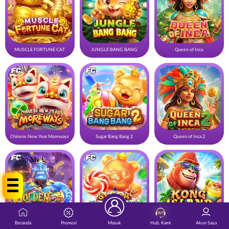
MUSCLE FORTUNE CAT
JUNGLE BANG BANG
Queen of Inca
Chinese New Year Moreways
Sugar Bang Bang 2
Queen of Inca 2
Tap Me !
Beranda
Promosi
Masuk
Hub. Kami
Akun Saya
GOLDEN GENIE
SUGAR BANG BANG PLUS
KONG ISLAND