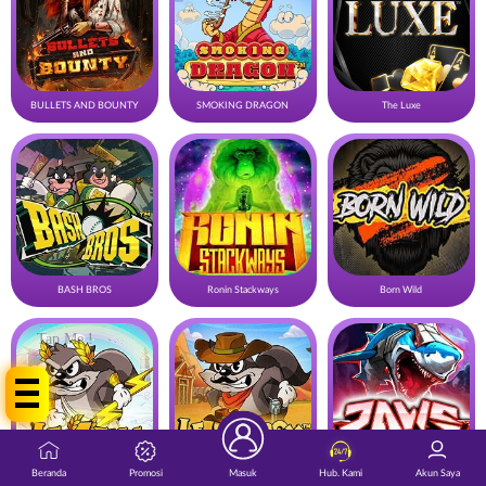
BULLETS AND BOUNTY
SMOKING DRAGON
The Luxe
BASH BROS
Ronin Stackways
Born Wild
Tap Me !
Beranda
Promosi
Masuk
Hub. Kami
Akun Saya
LE ZEUS
LE COWBOY
JAWS OF JUSTICE