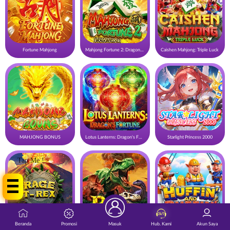
Fortune Mahjong
Mahjong Fortune 2: Dragon Riches
Caishen Mahjong: Triple Luck
MAHJONG BONUS
Lotus Lanterns: Dragon's Fortune
Starlight Princess 2000
Tap Me !
Beranda
Promosi
Masuk
Hub. Kami
Akun Saya
RAGE T-REX
RAGE T-REX 2
Huffin’ And Puffin’ Rising