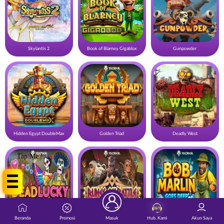
Skylantis 2
Book of Blarney Gigablox
Gunpowder
Hidden Egypt DoubleMax
Golden Triad
Deadly West
Tap Me !
Beranda
Promosi
Masuk
Hub. Kami
Akun Saya
Dead Lucky DuoMax™
Runes of Battle
Bob Marlin Goes Deep