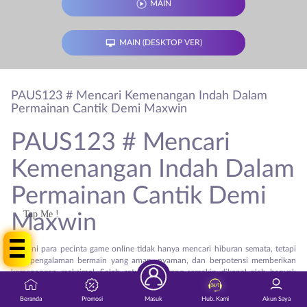
MAIN
MAIN (DESKTOP VER)
PAUS123 # Mencari Kemenangan Indah Dalam
Permainan Cantik Demi Maxwin
PAUS123 # Mencari
Kemenangan Indah Dalam
Permainan Cantik Demi
Tap Me !
Maxwin
Saat ini para pecinta game online tidak hanya mencari hiburan semata, tetapi
juga pengalaman bermain yang aman, nyaman, dan berpotensi memberikan
kemenangan maksimal. Salah satu nama yang semakin dikenal oleh banyak
pemain di Indonesia adalah PAUS123, sebuah platform game online yang
menawarkan berbagai pilihan permainan menarik dengan peluang kemenangan
Beranda
Promosi
Masuk
Hub. Kami
Akun Saya