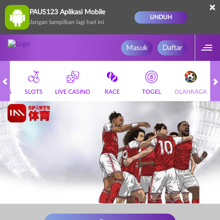
×
PAUS123 Aplikasi Mobile
UNDUH
Jangan tampilkan lagi hari ini
Masuk
Daftar
MES
SLOTS
LIVE CASINO
RACE
TOGEL
OLAHRAGA
CR