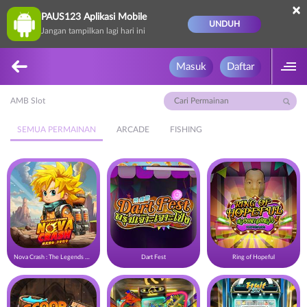
×
PAUS123 Aplikasi Mobile
UNDUH
Jangan tampilkan lagi hari ini
Masuk
Daftar
AMB Slot
SEMUA PERMAINAN
ARCADE
FISHING
Nova Crash : The Legends of Power
Dart Fest
Ring of Hopeful