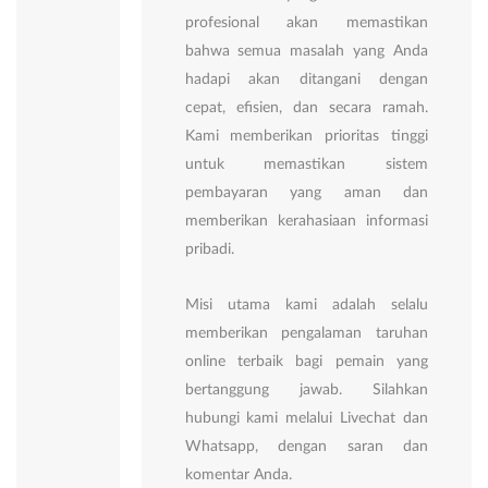
profesional akan memastikan
bahwa semua masalah yang Anda
hadapi akan ditangani dengan
cepat, efisien, dan secara ramah.
Kami memberikan prioritas tinggi
untuk memastikan sistem
pembayaran yang aman dan
memberikan kerahasiaan informasi
pribadi.
Misi utama kami adalah selalu
memberikan pengalaman taruhan
online terbaik bagi pemain yang
bertanggung jawab. Silahkan
hubungi kami melalui Livechat dan
Whatsapp, dengan saran dan
komentar Anda.