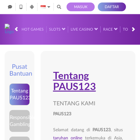
MASUK
DAFTAR
HOT GAMES
SLOTS
LIVE CASINO
RACE
TOGEL
Pusat
Tentang
Bantuan
PAUS123
Tentang
PAUS123
TENTANG KAMI
PAUS123
Responsible
Gambling
Selamat datang di
PAUS123
, situs
taruhan online
terkemuka di Asia,