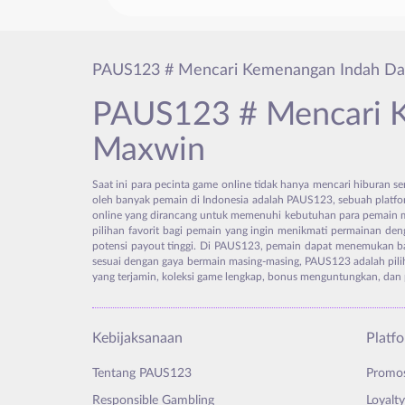
PAUS123 # Mencari Kemenangan Indah Da
PAUS123 # Mencari K
Maxwin
Saat ini para pecinta game online tidak hanya mencari hiburan
oleh banyak pemain di Indonesia adalah PAUS123, sebuah platf
online yang dirancang untuk memenuhi kebutuhan para pemain mo
pilihan favorit bagi pemain yang ingin menikmati permainan den
potensi payout tinggi. Di PAUS123, pemain dapat menemukan ba
sesuai dengan gaya bermain masing-masing, PAUS123 adalah pil
yang terjamin, koleksi game lengkap, bonus menguntungkan, dan
Kebijaksanaan
Platf
Tentang PAUS123
Promos
Responsible Gambling
Loyalty