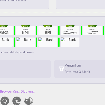
arikan tidak dapat diproses
Penarikan
Rata-rata 3 Menit
Browser Yang Didukung