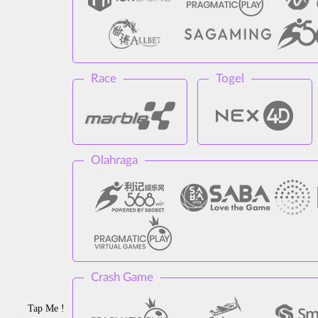
Race
Togel
Olahraga
Crash Game
Tap Me !