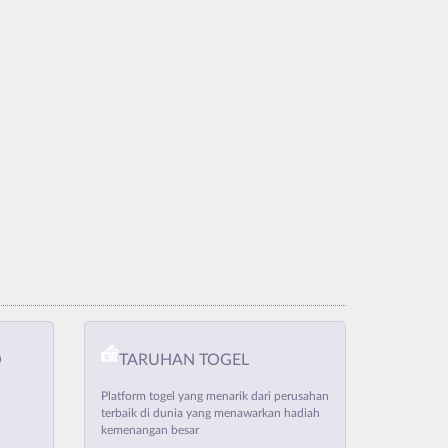
O
TARUHAN TOGEL
Platform togel yang menarik dari perusahan
terbaik di dunia yang menawarkan hadiah
kemenangan besar