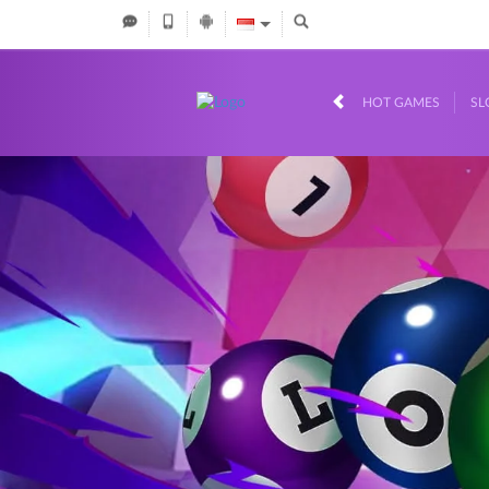
HOT GAMES
SL