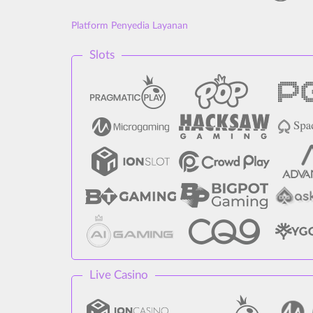
Platform Penyedia Layanan
Slots
Live Casino