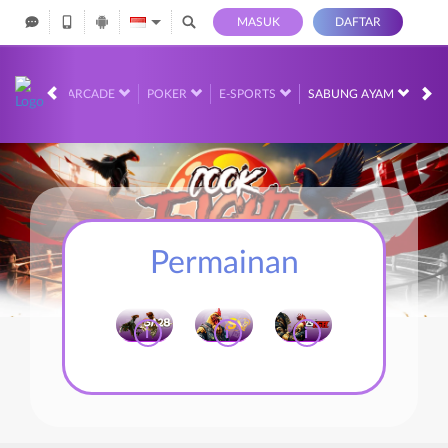
MASUK
DAFTAR
PR
 GAME
ARCADE
POKER
E-SPORTS
SABUNG AYAM
Permainan
i
i
i