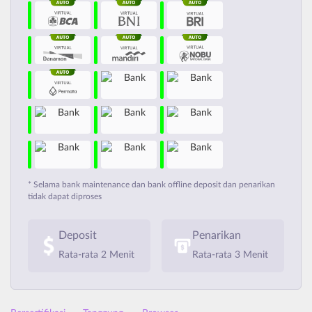
* Selama bank maintenance dan bank offline deposit dan penarikan
tidak dapat diproses
Deposit
Penarikan
Rata-rata 2 Menit
Rata-rata 3 Menit