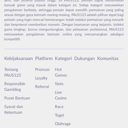
aktif, dan potensi payout tinggi. Di PAUS123, pemain dapat menemukan
banyak game yang masuk dalam kategori ini, Setiap kategori menawarkan
pengalaman berbeda, sehingga pemain dapat memilih permainan yang paling
sesuai dengan gaya bermain masing-masing, PAUS123 adalah pilihan tepat bagi
pemain yang ingin mencari kemenangan indah melalui permainan yang menarik
dan berpotensi memberikan maxwin. Dengan keamanan yang terjamin, koleksi
game lengkap, bonus menguntungkan, dan pelayanan profesional, PAUS123
menawarkan pengalaman bermain online yang menyenangkan sekaligus
kompetitif.
Kebijaksanaan
Platform
Kategori
Dukungan
Komunitas
Tentang
Promosi
Hot
PAUS123
Games
Loyalty
Responsible
Slots
Referral
Gambling
Live
Pusat Bantuan
Casino
Syarat dan
Race
Ketentuan
Togel
Olahraga