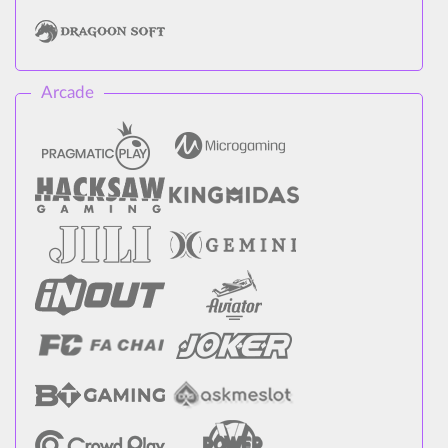
Arcade