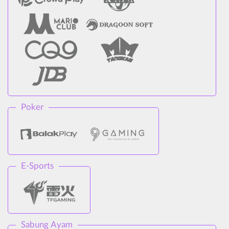
Poker
E-Sports
Sabung Ayam