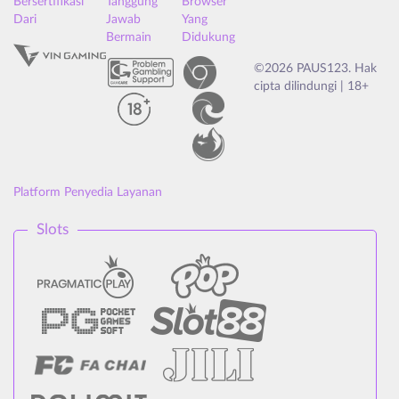
Bersertifikasi
Tanggung
Browser
Dari
Jawab
Yang
Bermain
Didukung
©2026 PAUS123. Hak
cipta dilindungi | 18+
Platform Penyedia Layanan
Slots