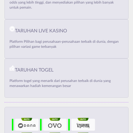
odds yang lebih tinggi, dan menyediakan pilihan yang lebih banyak
untuk pemain.
TARUHAN LIVE KASINO
Platform Pilihan bagi perusahaan-perusahaan terbaik di dunia, dengan
pilihan variasi game terbanyak
TARUHAN TOGEL
Platform togel yang menarik dari perusahan terbaik di dunia yang
menawarkan hadiah kemenangan besar