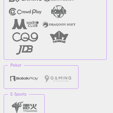
Poker
E-Sports