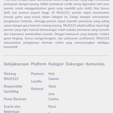
permainan dengan tenang, Istilah permainan cantik sering digunakan oleh para
pemain untuk menggambarkan game yang memiliki pola stabil, fitur bonus
aktif, dan potensi payout tinggi. Di PAUS123, pemain dapat menemukan
banyak game yang masuk dalam kategori ini, Setiap kategori menawarkan
pengalaman berbeda, sehingga pemain dapat memilih permainan yang paling
sesuai dengan gaya bermain masing-masing, PAUS123 adalah pilihan tepat bagi
pemain yang ingin mencari kemenangan indah melalui permainan yang menarik
dan berpotensi memberikan maxwin. Dengan keamanan yang terjamin, koleksi
game lengkap, bonus menguntungkan, dan pelayanan profesional, PAUS123
menawarkan pengalaman bermain online yang menyenangkan sekaligus
kompetitif.
Kebijaksanaan
Platform
Kategori
Dukungan
Komunitas
Tentang
Promosi
Hot
PAUS123
Games
Loyalty
Responsible
Slots
Referral
Gambling
Live
Pusat Bantuan
Casino
Syarat dan
Race
Ketentuan