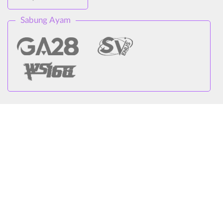
Sabung Ayam