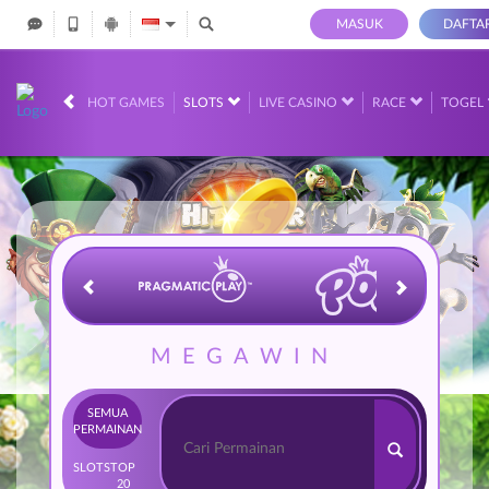
MASUK
DAFTA
IDR
12,674,455,
HOT GAMES
SLOTS
LIVE CASINO
RACE
TOGEL
MEGAWIN
SEMUA
PERMAINAN
SLOTS
TOP
20