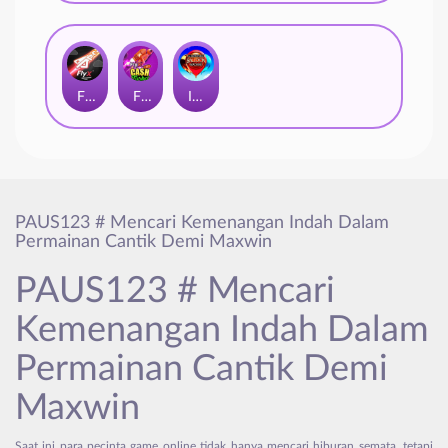
FlyX
FlyX Cash Turbo
Incredible Balloon Machine
PAUS123 # Mencari Kemenangan Indah Dalam
Permainan Cantik Demi Maxwin
PAUS123 # Mencari
Kemenangan Indah Dalam
Permainan Cantik Demi
Maxwin
Saat ini para pecinta game online tidak hanya mencari hiburan semata, tetapi