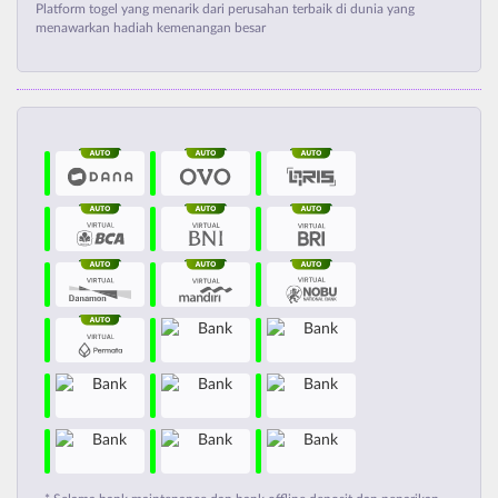
Platform togel yang menarik dari perusahan terbaik di dunia yang
menawarkan hadiah kemenangan besar