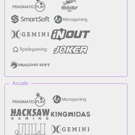
Arcade