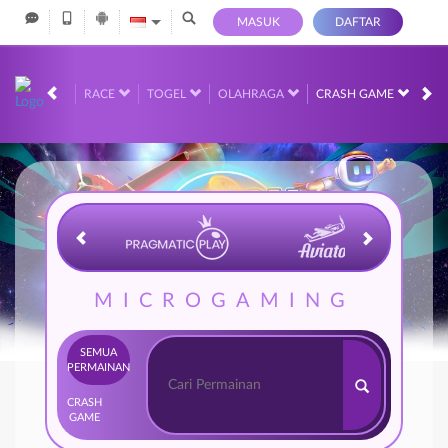
MASUK
DAFTAR
VE CASINO
RACE
TOGEL
OLAHRAGA
CRASH GAME
AR
MICROGAMING
SEMUA
PERMAINAN
CRASH
GAME