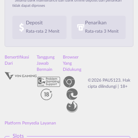
* Selama bank maintenance dan bank offline deposit dan penarikan
tidak dapat diproses
Deposit
Penarikan
Rata-rata 2 Menit
Rata-rata 3 Menit
Bersertifikasi
Tanggung
Browser
Dari
Jawab
Yang
Bermain
Didukung
©2026 PAUS123. Hak
cipta dilindungi | 18+
Platform Penyedia Layanan
Slots