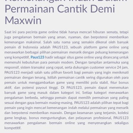
Permainan Cantik Demi
Maxwin
Saat ini para pecinta game online tidak hanya mencari hiburan semata, tetapi
juga pengalaman bermain yang aman, nyaman, dan berpotensi memberikan
kemenangan maksimal. Salah satu nama yang semakin dikenal oleh banyak
pemain di Indonesia adalah PAUS123, sebuah platform game online yang
menawarkan berbagai pilihan permainan menarik dengan peluang kemenangan
yang kompetitif,
Paus123
hadir sebagai situs game online yang dirancang untuk
memenuhi kebutuhan para pemain modern. Dengan tampilan antarmuka yang
responsif, sistem transaksi yang cepat, serta dukungan customer service 24 jam,
PAUS123 menjadi salah satu pilihan favorit bagi pemain yang ingin menikmati
permainan dengan tenang, Istilah permainan cantik sering digunakan oleh para
pemain untuk menggambarkan game yang memiliki pola stabil, fitur bonus
aktif, dan potensi payout tinggi. Di PAUS123, pemain dapat menemukan
banyak game yang masuk dalam kategori ini, Setiap kategori menawarkan
pengalaman berbeda, sehingga pemain dapat memilih permainan yang paling
sesuai dengan gaya bermain masing-masing, PAUS123 adalah pilihan tepat bagi
pemain yang ingin mencari kemenangan indah melalui permainan yang menarik
dan berpotensi memberikan maxwin. Dengan keamanan yang terjamin, koleksi
game lengkap, bonus menguntungkan, dan pelayanan profesional, PAUS123
menawarkan pengalaman bermain online yang menyenangkan sekaligus
kompetitif.