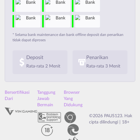
* Selama bank maintenance dan bank offline deposit dan penarikan
tidak dapat diproses
Deposit
Penarikan
Rata-rata 2 Menit
Rata-rata 3 Menit
Bersertifikasi
Tanggung
Browser
Dari
Jawab
Yang
Bermain
Didukung
©2026 PAUS123. Hak
cipta dilindungi | 18+