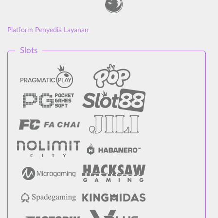
Platform Penyedia Layanan
Slots