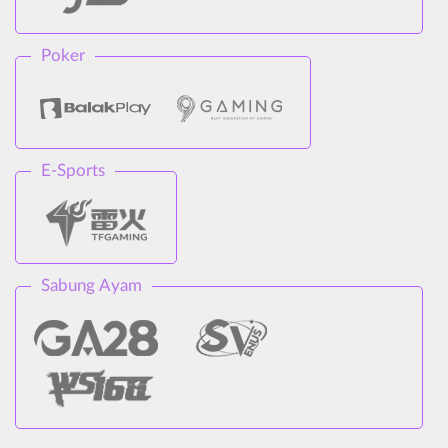
Poker
E-Sports
Sabung Ayam