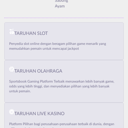
Sabung
Ayam
TARUHAN SLOT
Penyedia slot online dengan beragam pilihan game menarik yang
memudahkan pemain untuk mencapai jackpot
TARUHAN OLAHRAGA
Sportsbook Gaming Platform Terbaik menawarkan lebih banyak game,
odds yang lebih tinggi, dan menyediakan pilihan yang lebih banyak
untuk pemain.
TARUHAN LIVE KASINO
Platform Pilihan bagi perusahaan-perusahaan terbaik di dunia, dengan