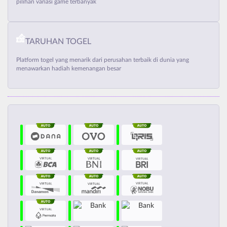
pilihan variasi game terbanyak
TARUHAN TOGEL
Platform togel yang menarik dari perusahan terbaik di dunia yang
menawarkan hadiah kemenangan besar