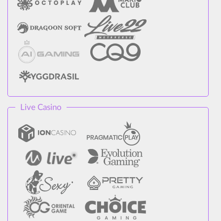
Live Casino