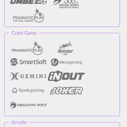
Crash Game
Arcade