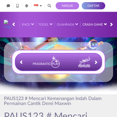
MASUK
DAFTAR
VE CASINO
RACE
TOGEL
OLAHRAGA
CRASH GAME
AR
PAUS123 # Mencari Kemenangan Indah Dalam
Permainan Cantik Demi Maxwin
PAUS123 # Mencari