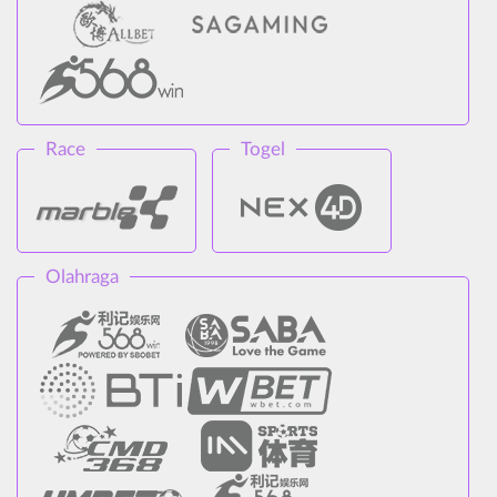
Race
Togel
Olahraga