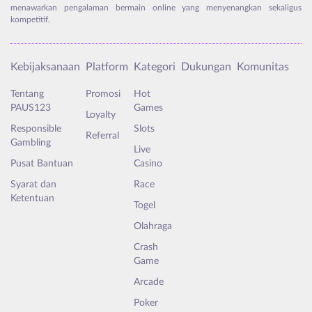
menawarkan pengalaman bermain online yang menyenangkan sekaligus
kompetitif.
Kebijaksanaan
Platform
Kategori
Dukungan
Komunitas
Tentang
Promosi
Hot
PAUS123
Games
Loyalty
Responsible
Slots
Referral
Gambling
Live
Pusat Bantuan
Casino
Syarat dan
Race
Ketentuan
Togel
Olahraga
Crash
Game
Arcade
Poker