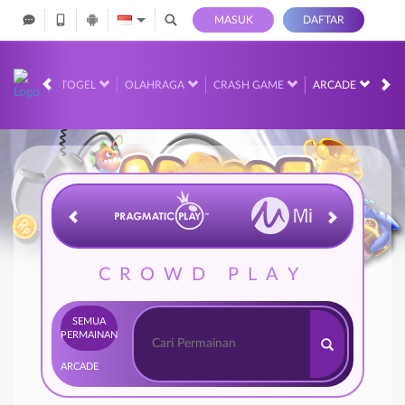
MASUK
DAFTAR
RACE
TOGEL
OLAHRAGA
CRASH GAME
ARCADE
PO
CROWD PLAY
SEMUA
PERMAINAN
ARCADE