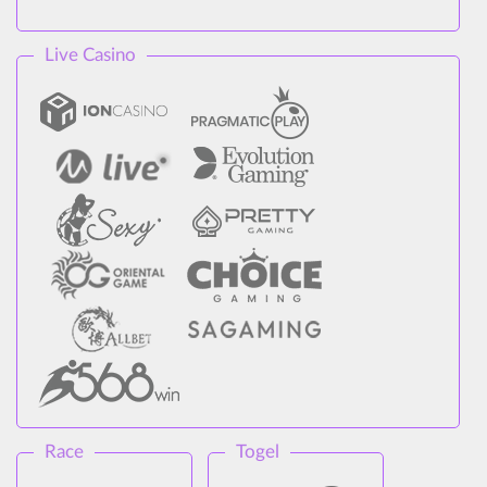
Live Casino
Race
Togel