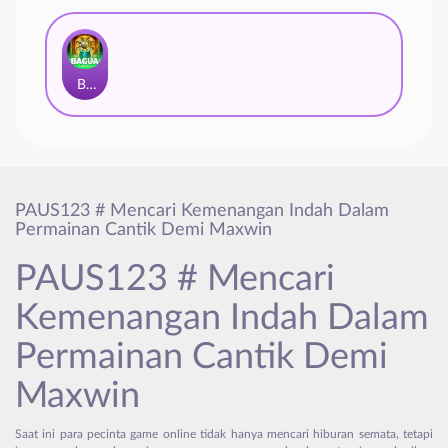
Bagua
PAUS123 # Mencari Kemenangan Indah Dalam
Permainan Cantik Demi Maxwin
PAUS123 # Mencari
Kemenangan Indah Dalam
Permainan Cantik Demi
Maxwin
Saat ini para pecinta game online tidak hanya mencari hiburan semata, tetapi