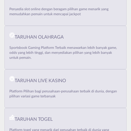
Penyedia slot online dengan beragam pilihan game menarik yang
memudahkan pemain untuk mencapai jackpot
TARUHAN OLAHRAGA
Sportsbook Gaming Platform Terbaik menawarkan lebih banyak game,
odds yang lebih tinggi, dan menyediakan pilihan yang lebih banyak
untuk pemain.
TARUHAN LIVE KASINO
Platform Pilihan bagi perusahaan-perusahaan terbaik di dunia, dengan
pilihan variasi game terbanyak
TARUHAN TOGEL
Platform togel yang menarik dari perusahan terbaik di dunia yang