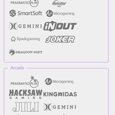
Arcade