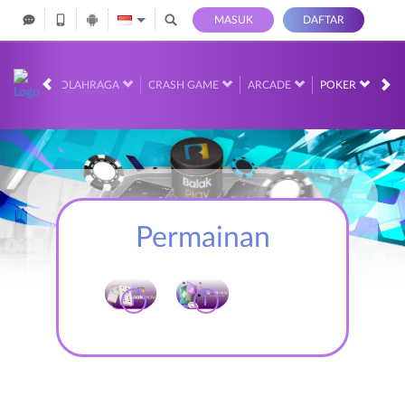
MASUK
DAFTAR
TOGEL
OLAHRAGA
CRASH GAME
ARCADE
POKER
E-
Permainan
i
i