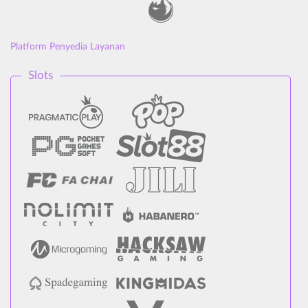
Platform Penyedia Layanan
Slots