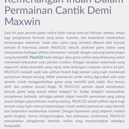
Permainan Cantik Demi
Maxwin
Saat ini para pecinta game online tidak hanya mencari hiburan semata, tetapi
juga pengalaman bermain yang aman, nyaman, dan berpotensi memberikan
kemenangan maksimal. Salah satu nama yang semakin dikenal oleh banyak
pemain di Indonesia adalah PAUS123, sebuah platform game online yang
menawarkan berbagai pilihan permainan menarik dengan peluang kemenangan
yang kompetitif,
Paus123
hadir sebagai situs game online yang dirancang untuk
memenuhi kebutuhan para pemain modern. Dengan tampilan antarmuka yang
responsif, sistem transaksi yang cepat, serta dukungan customer service 24 jam,
PAUS123 menjadi salah satu pilihan favorit bagi pemain yang ingin menikmati
permainan dengan tenang, Istilah permainan cantik sering digunakan oleh para
pemain untuk menggambarkan game yang memiliki pola stabil, fitur bonus
aktif, dan potensi payout tinggi. Di PAUS123, pemain dapat menemukan
banyak game yang masuk dalam kategori ini, Setiap kategori menawarkan
pengalaman berbeda, sehingga pemain dapat memilih permainan yang paling
sesuai dengan gaya bermain masing-masing, PAUS123 adalah pilihan tepat bagi
pemain yang ingin mencari kemenangan indah melalui permainan yang menarik
dan berpotensi memberikan maxwin. Dengan keamanan yang terjamin, koleksi
game lengkap, bonus menguntungkan, dan pelayanan profesional, PAUS123
menawarkan pengalaman bermain online yang menyenangkan sekaligus
kompetitif.