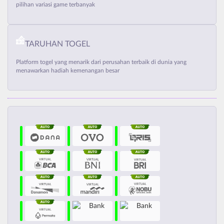
pilihan variasi game terbanyak
TARUHAN TOGEL
Platform togel yang menarik dari perusahan terbaik di dunia yang
menawarkan hadiah kemenangan besar