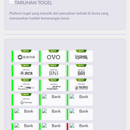
TARUHAN TOGEL
Platform togel yang menarik dari perusahan terbaik di dunia yang
menawarkan hadiah kemenangan besar