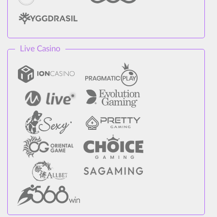
Live Casino