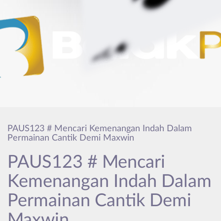
PAUS123 # Mencari Kemenangan Indah Dalam
Permainan Cantik Demi Maxwin
PAUS123 # Mencari
Kemenangan Indah Dalam
Permainan Cantik Demi
Maxwin