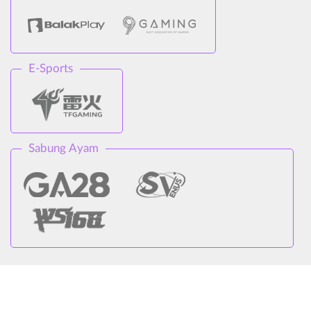
E-Sports
Sabung Ayam