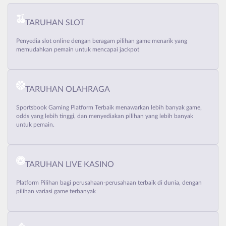
TARUHAN SLOT
Penyedia slot online dengan beragam pilihan game menarik yang
memudahkan pemain untuk mencapai jackpot
TARUHAN OLAHRAGA
Sportsbook Gaming Platform Terbaik menawarkan lebih banyak game,
odds yang lebih tinggi, dan menyediakan pilihan yang lebih banyak
untuk pemain.
TARUHAN LIVE KASINO
Platform Pilihan bagi perusahaan-perusahaan terbaik di dunia, dengan
pilihan variasi game terbanyak