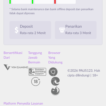
* Selama bank maintenance dan bank offline deposit dan penarikan
tidak dapat diproses
Deposit
Penarikan
Rata-rata 2 Menit
Rata-rata 3 Menit
Bersertifikasi
Tanggung
Browser
Dari
Jawab
Yang
Bermain
Didukung
©2026 PAUS123. Hak
cipta dilindungi | 18+
Platform Penyedia Layanan