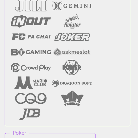
Poker