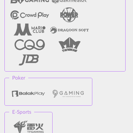
Poker
E-Sports