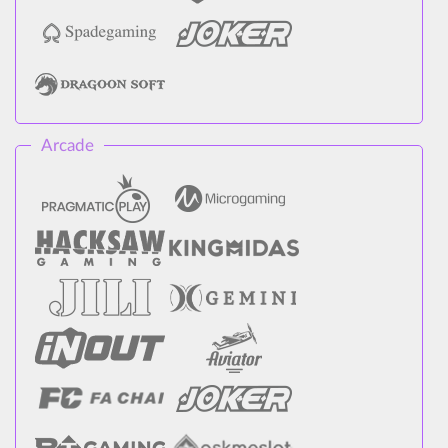
Arcade