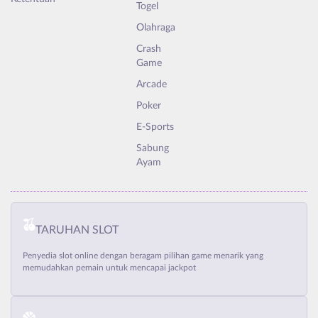
Togel
Olahraga
Crash
Game
Arcade
Poker
E-Sports
Sabung
Ayam
TARUHAN SLOT
Penyedia slot online dengan beragam pilihan game menarik yang
memudahkan pemain untuk mencapai jackpot