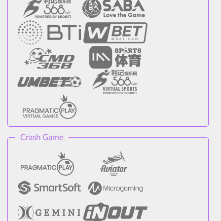
Crash Game