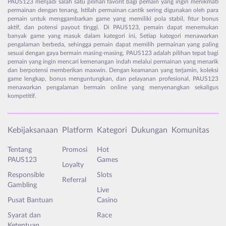
PAUS123 menjadi salah satu pilihan favorit bagi pemain yang ingin menikmati
permainan dengan tenang, Istilah permainan cantik sering digunakan oleh para
pemain untuk menggambarkan game yang memiliki pola stabil, fitur bonus
aktif, dan potensi payout tinggi. Di PAUS123, pemain dapat menemukan
banyak game yang masuk dalam kategori ini, Setiap kategori menawarkan
pengalaman berbeda, sehingga pemain dapat memilih permainan yang paling
sesuai dengan gaya bermain masing-masing, PAUS123 adalah pilihan tepat bagi
pemain yang ingin mencari kemenangan indah melalui permainan yang menarik
dan berpotensi memberikan maxwin. Dengan keamanan yang terjamin, koleksi
game lengkap, bonus menguntungkan, dan pelayanan profesional, PAUS123
menawarkan pengalaman bermain online yang menyenangkan sekaligus
kompetitif.
Kebijaksanaan
Platform
Kategori
Dukungan
Komunitas
Tentang
Promosi
Hot
PAUS123
Games
Loyalty
Responsible
Slots
Referral
Gambling
Live
Pusat Bantuan
Casino
Syarat dan
Race
Ketentuan