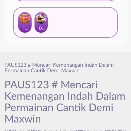
Flying Phoenix
Dragon or Crash
PAUS123 # Mencari Kemenangan Indah Dalam
Permainan Cantik Demi Maxwin
PAUS123 # Mencari
Kemenangan Indah Dalam
Permainan Cantik Demi
Maxwin
Saat ini para pecinta game online tidak hanya mencari hiburan semata, tetapi