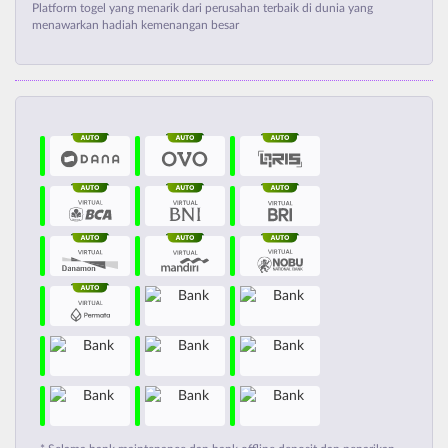
Platform togel yang menarik dari perusahan terbaik di dunia yang
menawarkan hadiah kemenangan besar