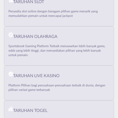
TARUHAN SLOT
Penyedia slot online dengan beragam pilihan game menarik yang
memudahkan pemain untuk mencapai jackpot
TARUHAN OLAHRAGA
Sportsbook Gaming Platform Terbaik menawarkan lebih banyak game,
odds yang lebih tinggi, dan menyediakan pilihan yang lebih banyak
untuk pemain.
TARUHAN LIVE KASINO
Platform Pilihan bagi perusahaan-perusahaan terbaik di dunia, dengan
pilihan variasi game terbanyak
TARUHAN TOGEL