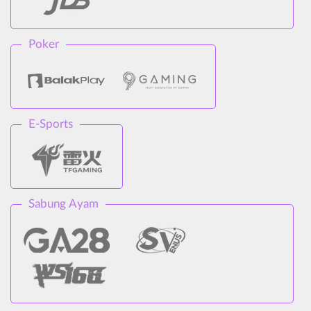
Poker
E-Sports
Sabung Ayam