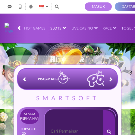
MASUK
DAFTA
IDR
12,670,718,
HOT GAMES
SLOTS
LIVE CASINO
RACE
TOGEL
SMARTSOFT
SEMUA
PERMAINAN
TOP
SLOTS
20