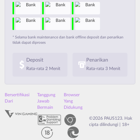
* Selama bank maintenance dan bank offline deposit dan penarikan
tidak dapat diproses
Deposit
Penarikan
Rata-rata 2 Menit
Rata-rata 3 Menit
Bersertifikasi
Tanggung
Browser
Dari
Jawab
Yang
Bermain
Didukung
©2026 PAUS123. Hak
cipta dilindungi | 18+