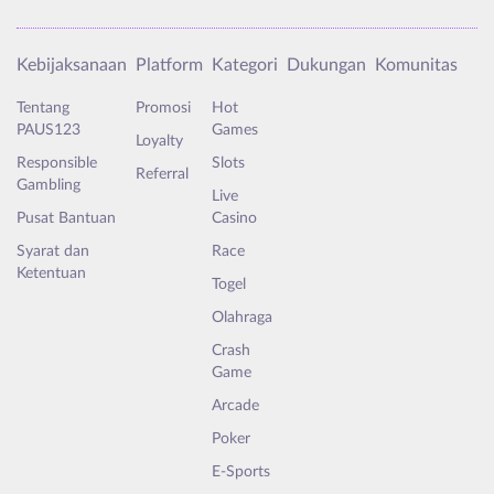
Kebijaksanaan
Platform
Kategori
Dukungan
Komunitas
Tentang
Promosi
Hot
PAUS123
Games
Loyalty
Responsible
Slots
Referral
Gambling
Live
Pusat Bantuan
Casino
Syarat dan
Race
Ketentuan
Togel
Olahraga
Crash
Game
Arcade
Poker
E-Sports