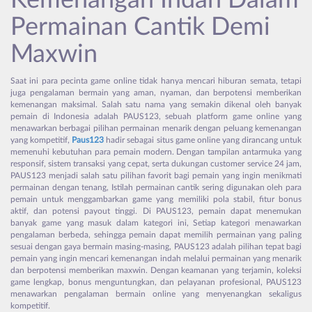
Kemenangan Indah Dalam
Permainan Cantik Demi
Maxwin
Saat ini para pecinta game online tidak hanya mencari hiburan semata, tetapi
juga pengalaman bermain yang aman, nyaman, dan berpotensi memberikan
kemenangan maksimal. Salah satu nama yang semakin dikenal oleh banyak
pemain di Indonesia adalah PAUS123, sebuah platform game online yang
menawarkan berbagai pilihan permainan menarik dengan peluang kemenangan
yang kompetitif,
Paus123
hadir sebagai situs game online yang dirancang untuk
memenuhi kebutuhan para pemain modern. Dengan tampilan antarmuka yang
responsif, sistem transaksi yang cepat, serta dukungan customer service 24 jam,
PAUS123 menjadi salah satu pilihan favorit bagi pemain yang ingin menikmati
permainan dengan tenang, Istilah permainan cantik sering digunakan oleh para
pemain untuk menggambarkan game yang memiliki pola stabil, fitur bonus
aktif, dan potensi payout tinggi. Di PAUS123, pemain dapat menemukan
banyak game yang masuk dalam kategori ini, Setiap kategori menawarkan
pengalaman berbeda, sehingga pemain dapat memilih permainan yang paling
sesuai dengan gaya bermain masing-masing, PAUS123 adalah pilihan tepat bagi
pemain yang ingin mencari kemenangan indah melalui permainan yang menarik
dan berpotensi memberikan maxwin. Dengan keamanan yang terjamin, koleksi
game lengkap, bonus menguntungkan, dan pelayanan profesional, PAUS123
menawarkan pengalaman bermain online yang menyenangkan sekaligus
kompetitif.