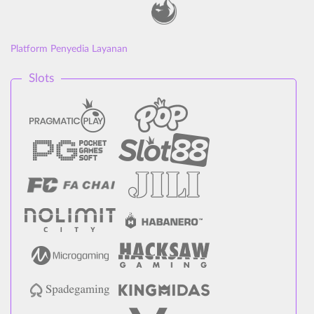
Platform Penyedia Layanan
Slots