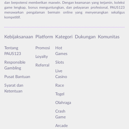
dan berpotensi memberikan maxwin. Dengan keamanan yang terjamin, koleksi
game lengkap, bonus menguntungkan, dan pelayanan profesional, PAUS123
menawarkan pengalaman bermain online yang menyenangkan sekaligus
kompetitif.
Kebijaksanaan
Platform
Kategori
Dukungan
Komunitas
Tentang
Promosi
Hot
PAUS123
Games
Loyalty
Responsible
Slots
Referral
Gambling
Live
Pusat Bantuan
Casino
Syarat dan
Race
Ketentuan
Togel
Olahraga
Crash
Game
Arcade