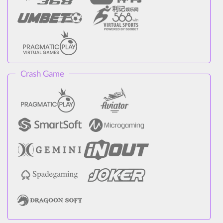
Crash Game