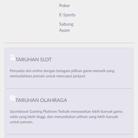
Poker
E-Sports
Sabung
Ayam
TARUHAN SLOT
Penyedia slot online dengan beragam pilihan game menarik yang
memudahkan pemain untuk mencapai jackpot
TARUHAN OLAHRAGA
Sportsbook Gaming Platform Terbaik menawarkan lebih banyak game,
odds yang lebih tinggi, dan menyediakan pilihan yang lebih banyak
untuk pemain.