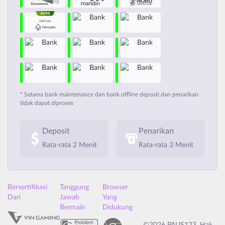
* Selama bank maintenance dan bank offline deposit dan penarikan
tidak dapat diproses
Deposit
Penarikan
Rata-rata 2 Menit
Rata-rata 3 Menit
Bersertifikasi
Tanggung
Browser
Dari
Jawab
Yang
Bermain
Didukung
©2026 PAUS123. Hak