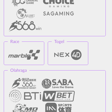
Race
Togel
Olahraga