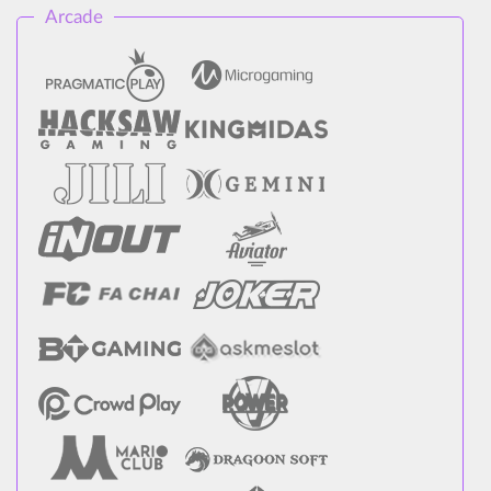
Arcade