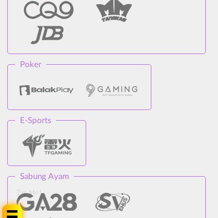
Poker
E-Sports
Sabung Ayam
Tap Me !