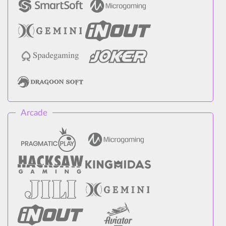
Arcade