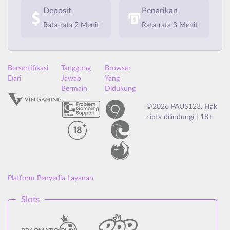
Deposit
Penarikan
Rata-rata 2 Menit
Rata-rata 3 Menit
Bersertifikasi
Tanggung
Browser
Dari
Jawab
Yang
Bermain
Didukung
©2026 PAUS123. Hak
cipta dilindungi | 18+
Platform Penyedia Layanan
Slots