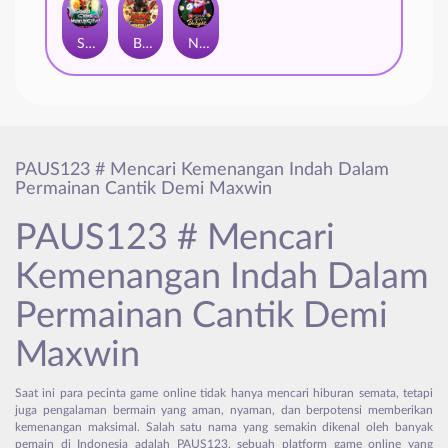
Squid Game 2: Mukunghwa
Buffalo Rush HIGHROLLER
Nexus Gift Delight
PAUS123 # Mencari Kemenangan Indah Dalam
Permainan Cantik Demi Maxwin
PAUS123 # Mencari
Kemenangan Indah Dalam
Permainan Cantik Demi
Maxwin
Saat ini para pecinta game online tidak hanya mencari hiburan semata, tetapi
juga pengalaman bermain yang aman, nyaman, dan berpotensi memberikan
kemenangan maksimal. Salah satu nama yang semakin dikenal oleh banyak
pemain di Indonesia adalah PAUS123, sebuah platform game online yang