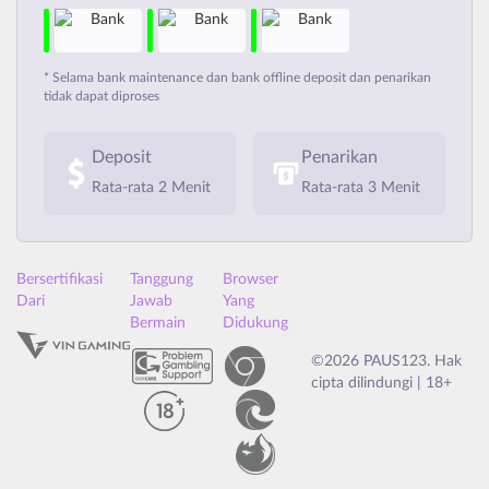
* Selama bank maintenance dan bank offline deposit dan penarikan
tidak dapat diproses
Deposit
Penarikan
Rata-rata 2 Menit
Rata-rata 3 Menit
Bersertifikasi
Tanggung
Browser
Dari
Jawab
Yang
Bermain
Didukung
©2026 PAUS123. Hak
cipta dilindungi | 18+