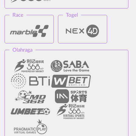
Race
Togel
Olahraga