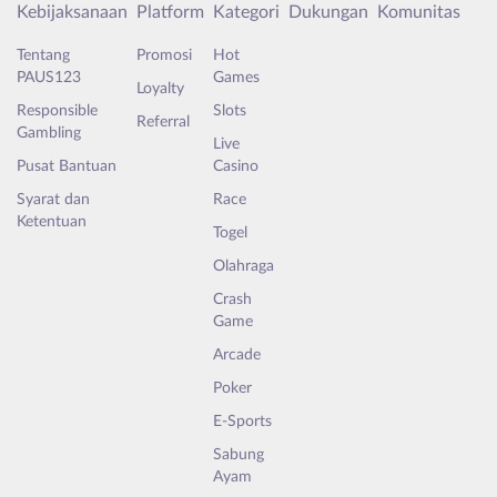
Kebijaksanaan
Platform
Kategori
Dukungan
Komunitas
Tentang
Promosi
Hot
PAUS123
Games
Loyalty
Responsible
Slots
Referral
Gambling
Live
Pusat Bantuan
Casino
Syarat dan
Race
Ketentuan
Togel
Olahraga
Crash
Game
Arcade
Poker
E-Sports
Sabung
Ayam