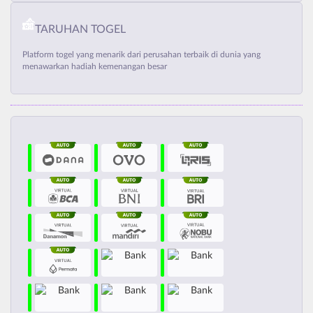
TARUHAN TOGEL
Platform togel yang menarik dari perusahan terbaik di dunia yang
menawarkan hadiah kemenangan besar