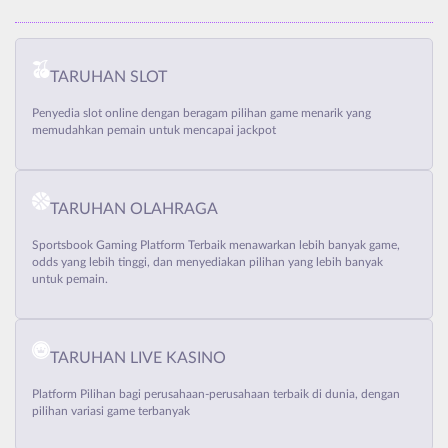
TARUHAN SLOT
Penyedia slot online dengan beragam pilihan game menarik yang
memudahkan pemain untuk mencapai jackpot
TARUHAN OLAHRAGA
Sportsbook Gaming Platform Terbaik menawarkan lebih banyak game,
odds yang lebih tinggi, dan menyediakan pilihan yang lebih banyak
untuk pemain.
TARUHAN LIVE KASINO
Platform Pilihan bagi perusahaan-perusahaan terbaik di dunia, dengan
pilihan variasi game terbanyak