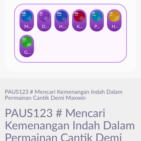
Mines
Dice
Hotline
Keno
Plinko
Hilo
Goal
PAUS123 # Mencari Kemenangan Indah Dalam
Permainan Cantik Demi Maxwin
PAUS123 # Mencari
Kemenangan Indah Dalam
Permainan Cantik Demi