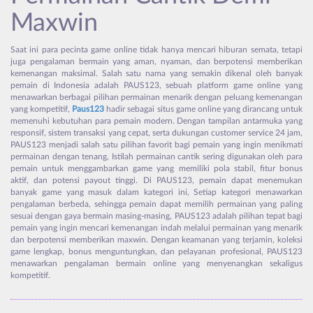
Maxwin
Saat ini para pecinta game online tidak hanya mencari hiburan semata, tetapi
juga pengalaman bermain yang aman, nyaman, dan berpotensi memberikan
kemenangan maksimal. Salah satu nama yang semakin dikenal oleh banyak
pemain di Indonesia adalah PAUS123, sebuah platform game online yang
menawarkan berbagai pilihan permainan menarik dengan peluang kemenangan
yang kompetitif,
Paus123
hadir sebagai situs game online yang dirancang untuk
memenuhi kebutuhan para pemain modern. Dengan tampilan antarmuka yang
responsif, sistem transaksi yang cepat, serta dukungan customer service 24 jam,
PAUS123 menjadi salah satu pilihan favorit bagi pemain yang ingin menikmati
permainan dengan tenang, Istilah permainan cantik sering digunakan oleh para
pemain untuk menggambarkan game yang memiliki pola stabil, fitur bonus
aktif, dan potensi payout tinggi. Di PAUS123, pemain dapat menemukan
banyak game yang masuk dalam kategori ini, Setiap kategori menawarkan
pengalaman berbeda, sehingga pemain dapat memilih permainan yang paling
sesuai dengan gaya bermain masing-masing, PAUS123 adalah pilihan tepat bagi
pemain yang ingin mencari kemenangan indah melalui permainan yang menarik
dan berpotensi memberikan maxwin. Dengan keamanan yang terjamin, koleksi
game lengkap, bonus menguntungkan, dan pelayanan profesional, PAUS123
menawarkan pengalaman bermain online yang menyenangkan sekaligus
kompetitif.