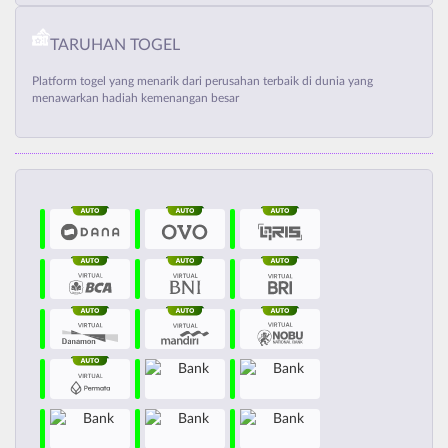
TARUHAN TOGEL
Platform togel yang menarik dari perusahan terbaik di dunia yang
menawarkan hadiah kemenangan besar