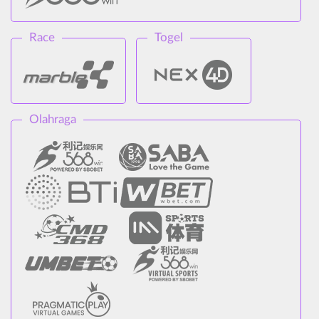
Race
Togel
Olahraga