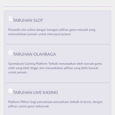
TARUHAN SLOT
Penyedia slot online dengan beragam pilihan game menarik yang
memudahkan pemain untuk mencapai jackpot
TARUHAN OLAHRAGA
Sportsbook Gaming Platform Terbaik menawarkan lebih banyak game,
odds yang lebih tinggi, dan menyediakan pilihan yang lebih banyak
untuk pemain.
TARUHAN LIVE KASINO
Platform Pilihan bagi perusahaan-perusahaan terbaik di dunia, dengan
pilihan variasi game terbanyak