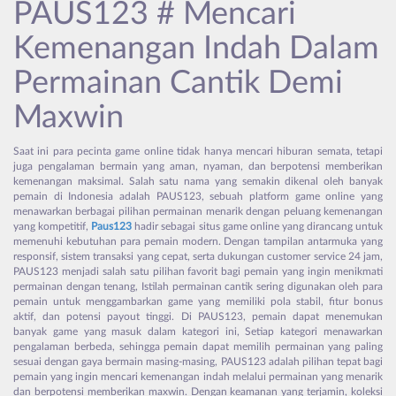
PAUS123 # Mencari
Kemenangan Indah Dalam
Permainan Cantik Demi
Maxwin
Saat ini para pecinta game online tidak hanya mencari hiburan semata, tetapi
juga pengalaman bermain yang aman, nyaman, dan berpotensi memberikan
kemenangan maksimal. Salah satu nama yang semakin dikenal oleh banyak
pemain di Indonesia adalah PAUS123, sebuah platform game online yang
menawarkan berbagai pilihan permainan menarik dengan peluang kemenangan
yang kompetitif,
Paus123
hadir sebagai situs game online yang dirancang untuk
memenuhi kebutuhan para pemain modern. Dengan tampilan antarmuka yang
responsif, sistem transaksi yang cepat, serta dukungan customer service 24 jam,
PAUS123 menjadi salah satu pilihan favorit bagi pemain yang ingin menikmati
permainan dengan tenang, Istilah permainan cantik sering digunakan oleh para
pemain untuk menggambarkan game yang memiliki pola stabil, fitur bonus
aktif, dan potensi payout tinggi. Di PAUS123, pemain dapat menemukan
banyak game yang masuk dalam kategori ini, Setiap kategori menawarkan
pengalaman berbeda, sehingga pemain dapat memilih permainan yang paling
sesuai dengan gaya bermain masing-masing, PAUS123 adalah pilihan tepat bagi
pemain yang ingin mencari kemenangan indah melalui permainan yang menarik
dan berpotensi memberikan maxwin. Dengan keamanan yang terjamin, koleksi