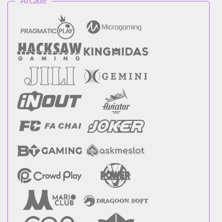
Arcade