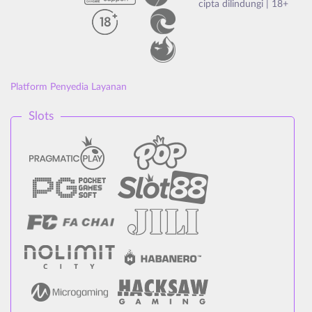
cipta dilindungi | 18+
Platform Penyedia Layanan
Slots