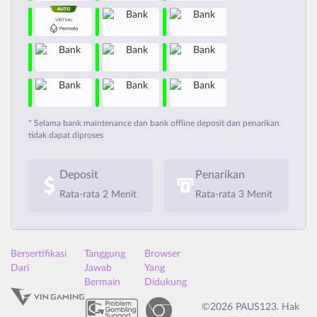
* Selama bank maintenance dan bank offline deposit dan penarikan
tidak dapat diproses
Deposit
Penarikan
Rata-rata 2 Menit
Rata-rata 3 Menit
Bersertifikasi
Tanggung
Browser
Dari
Jawab
Yang
Bermain
Didukung
©2026 PAUS123. Hak