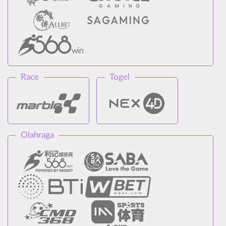
Race
Togel
Olahraga