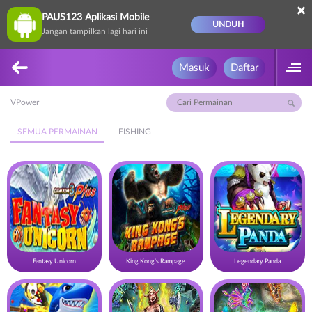
×
PAUS123 Aplikasi Mobile
UNDUH
Jangan tampilkan lagi hari ini
Masuk
Daftar
VPower
SEMUA PERMAINAN
FISHING
Fantasy Unicorn
King Kong’s Rampage
Legendary Panda