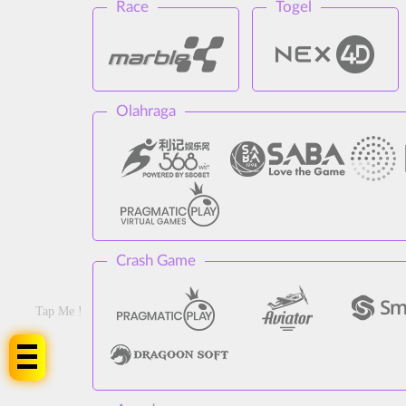
Race
Togel
Olahraga
Crash Game
Tap Me !