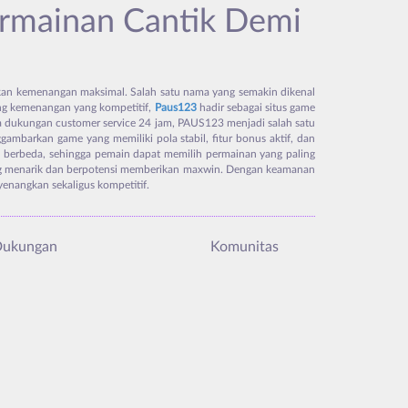
rmainan Cantik Demi
ikan kemenangan maksimal. Salah satu nama yang semakin dikenal
ng kemenangan yang kompetitif,
Paus123
hadir sebagai situs game
a dukungan customer service 24 jam, PAUS123 menjadi salah satu
ambarkan game yang memiliki pola stabil, fitur bonus aktif, dan
 berbeda, sehingga pemain dapat memilih permainan yang paling
ang menarik dan berpotensi memberikan maxwin. Dengan keamanan
nangkan sekaligus kompetitif.
ukungan
Komunitas