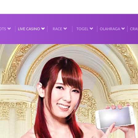
OTS
LIVE CASINO
RACE
TOGEL
OLAHRAGA
CRA