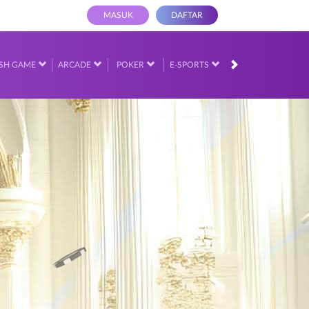
MASUK
DAFTAR
SH GAME
ARCADE
POKER
E-SPORTS
SABUNG AYAM