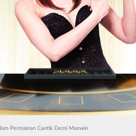
lam Permainan Cantik Demi Maxwin