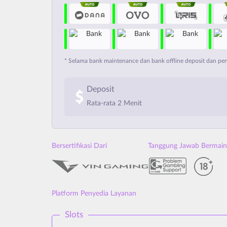
* Selama bank maintenance dan bank offline deposit dan pen
Deposit
Rata-rata 2 Menit
Bersertifikasi Dari
Tanggung Jawab Bermain
Platform Penyedia Layanan
Slots