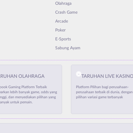
Olahraga
Crash Game
Arcade
Poker
E-Sports
Sabung Ayam
ARUHAN OLAHRAGA
TARUHAN LIVE KASIN
book Gaming Platform Terbaik
Platform Pilihan bagi perusahaan-
rkan lebih banyak game, odds yang
perusahaan terbaik di dunia, dengan
tinggi, dan menyediakan pilihan yang
pilihan variasi game terbanyak
banyak untuk pemain.