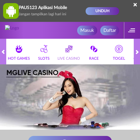
×
PAUS123 Aplikasi Mobile
UNDUH
Jangan tampilkan lagi hari ini
Masuk
Daftar
HOT GAMES
SLOTS
LIVE CASINO
RACE
TOGEL
OL