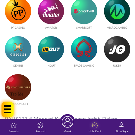
PP CASINO
AVIATOR
SMARTSOFT
MICROGAMING
GEMINI
INOUT
SPADE GAMING
JOKER
Tap Me !
DRAGOONSOFT
PAUS123 # Mencari Kemenangan Indah Dalam
Permainan Cantik Demi Maxwin
Beranda
Promosi
Masuk
Hub. Kami
Akun Saya