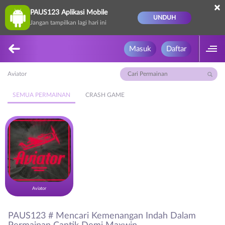
×
PAUS123 Aplikasi Mobile
UNDUH
Jangan tampilkan lagi hari ini
Masuk
Daftar
Aviator
SEMUA PERMAINAN
CRASH GAME
Aviator
PAUS123 # Mencari Kemenangan Indah Dalam