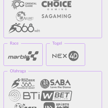
Race
Togel
Olahraga