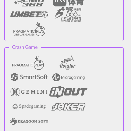
Crash Game