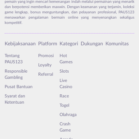
pemain yang ingin mencari kemenangan indah melalui permainan yang menarik
dan berpotensi memberikan maxwin. Dengan keamanan yang terjamin, koleksi
game lengkap, bonus menguntungkan, dan pelayanan profesional, PAUS123
menawarkan pengalaman bermain online yang menyenangkan sekaligus
kompetitif.
Kebijaksanaan
Platform
Kategori
Dukungan
Komunitas
Tentang
Promosi
Hot
PAUS123
Games
Loyalty
Responsible
Slots
Referral
Gambling
Live
Pusat Bantuan
Casino
Syarat dan
Race
Ketentuan
Togel
Olahraga
Crash
Game