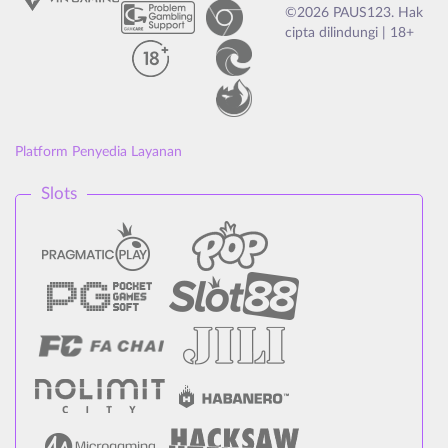
©2026 PAUS123. Hak
cipta dilindungi | 18+
Platform Penyedia Layanan
Slots