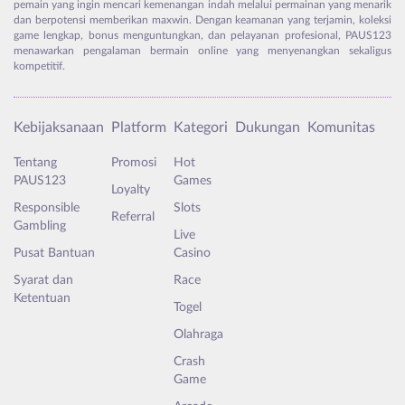
pemain yang ingin mencari kemenangan indah melalui permainan yang menarik
dan berpotensi memberikan maxwin. Dengan keamanan yang terjamin, koleksi
game lengkap, bonus menguntungkan, dan pelayanan profesional, PAUS123
menawarkan pengalaman bermain online yang menyenangkan sekaligus
kompetitif.
Kebijaksanaan
Platform
Kategori
Dukungan
Komunitas
Tentang
Promosi
Hot
PAUS123
Games
Loyalty
Responsible
Slots
Referral
Gambling
Live
Pusat Bantuan
Casino
Syarat dan
Race
Ketentuan
Togel
Olahraga
Crash
Game