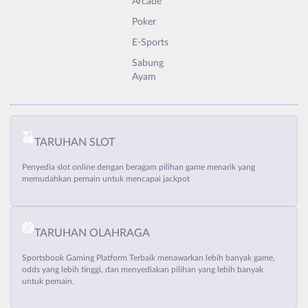
Arcade
Poker
E-Sports
Sabung
Ayam
TARUHAN SLOT
Penyedia slot online dengan beragam pilihan game menarik yang
memudahkan pemain untuk mencapai jackpot
TARUHAN OLAHRAGA
Sportsbook Gaming Platform Terbaik menawarkan lebih banyak game,
odds yang lebih tinggi, dan menyediakan pilihan yang lebih banyak
untuk pemain.