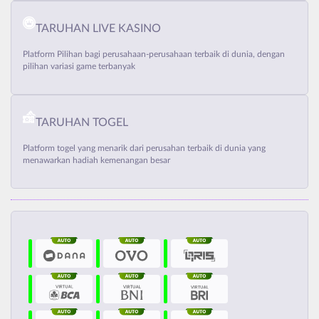
TARUHAN LIVE KASINO
Platform Pilihan bagi perusahaan-perusahaan terbaik di dunia, dengan
pilihan variasi game terbanyak
TARUHAN TOGEL
Platform togel yang menarik dari perusahan terbaik di dunia yang
menawarkan hadiah kemenangan besar