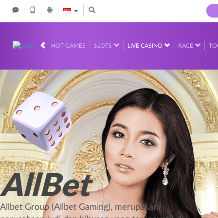
HOT GAMES
SLOTS
LIVE CASINO
RACE
TO
AllBet
Allbet Group (Allbet Gaming), merupakan