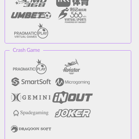
Crash Game