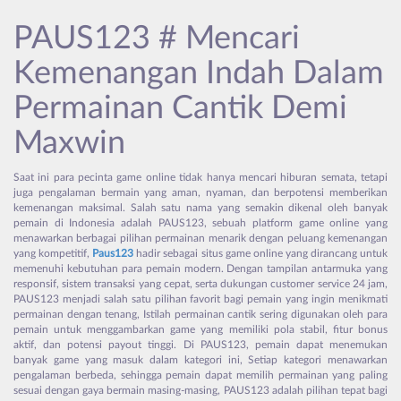
PAUS123 # Mencari
Kemenangan Indah Dalam
Permainan Cantik Demi
Maxwin
Saat ini para pecinta game online tidak hanya mencari hiburan semata, tetapi
juga pengalaman bermain yang aman, nyaman, dan berpotensi memberikan
kemenangan maksimal. Salah satu nama yang semakin dikenal oleh banyak
pemain di Indonesia adalah PAUS123, sebuah platform game online yang
menawarkan berbagai pilihan permainan menarik dengan peluang kemenangan
yang kompetitif,
Paus123
hadir sebagai situs game online yang dirancang untuk
memenuhi kebutuhan para pemain modern. Dengan tampilan antarmuka yang
responsif, sistem transaksi yang cepat, serta dukungan customer service 24 jam,
PAUS123 menjadi salah satu pilihan favorit bagi pemain yang ingin menikmati
permainan dengan tenang, Istilah permainan cantik sering digunakan oleh para
pemain untuk menggambarkan game yang memiliki pola stabil, fitur bonus
aktif, dan potensi payout tinggi. Di PAUS123, pemain dapat menemukan
banyak game yang masuk dalam kategori ini, Setiap kategori menawarkan
pengalaman berbeda, sehingga pemain dapat memilih permainan yang paling
sesuai dengan gaya bermain masing-masing, PAUS123 adalah pilihan tepat bagi