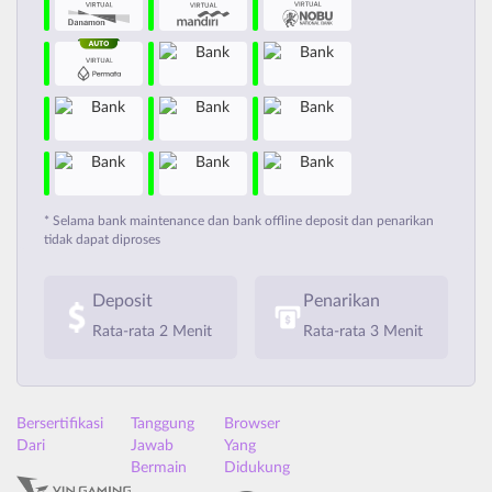
* Selama bank maintenance dan bank offline deposit dan penarikan
tidak dapat diproses
Deposit
Penarikan
Rata-rata 2 Menit
Rata-rata 3 Menit
Bersertifikasi
Tanggung
Browser
Dari
Jawab
Yang
Bermain
Didukung