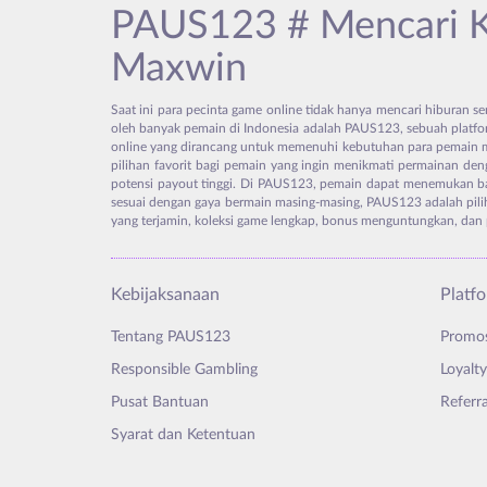
PAUS123 # Mencari K
Maxwin
Saat ini para pecinta game online tidak hanya mencari hiburan
oleh banyak pemain di Indonesia adalah PAUS123, sebuah platf
online yang dirancang untuk memenuhi kebutuhan para pemain mo
pilihan favorit bagi pemain yang ingin menikmati permainan den
potensi payout tinggi. Di PAUS123, pemain dapat menemukan ba
sesuai dengan gaya bermain masing-masing, PAUS123 adalah pil
yang terjamin, koleksi game lengkap, bonus menguntungkan, dan
Kebijaksanaan
Platf
Tentang PAUS123
Promos
Responsible Gambling
Loyalty
Pusat Bantuan
Referra
Syarat dan Ketentuan