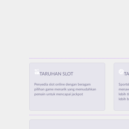
TARUHAN SLOT
T
Penyedia slot online dengan beragam
Sports
pilihan game menarik yang memudahkan
menawa
pemain untuk mencapai jackpot
lebih 
lebih 