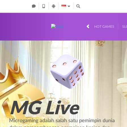
HOT GAMES
SL
MG Live
Microgaming adalah salah satu pemimpin dunia