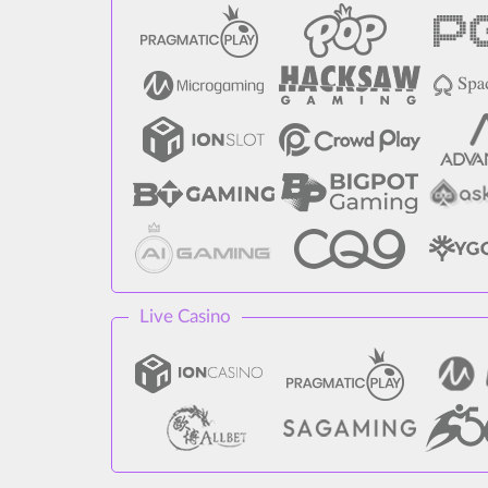
Live Casino