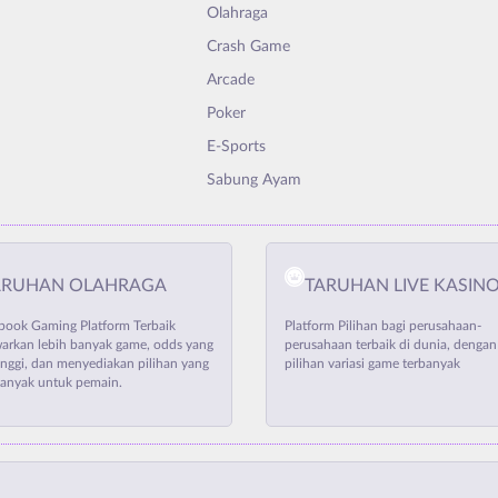
Olahraga
Crash Game
Arcade
Poker
E-Sports
Sabung Ayam
ARUHAN OLAHRAGA
TARUHAN LIVE KASIN
book Gaming Platform Terbaik
Platform Pilihan bagi perusahaan-
rkan lebih banyak game, odds yang
perusahaan terbaik di dunia, dengan
tinggi, dan menyediakan pilihan yang
pilihan variasi game terbanyak
banyak untuk pemain.