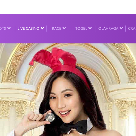
OTS
LIVE CASINO
RACE
TOGEL
OLAHRAGA
CRA