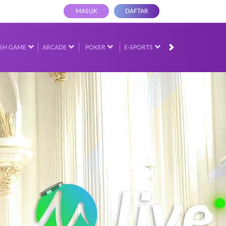
MASUK
DAFTAR
SH GAME
ARCADE
POKER
E-SPORTS
SABUNG AYAM