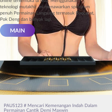
online terkemuka di Asia. Menggunakan
teknologi mutakhir, ini menawarkan spektrum
penuh Permainan Langsung termasuk Baccarat,
Pok Deng dan banyak lagi.
MAIN
PAUS123 # Mencari Kemenangan Indah Dalam
Permainan Cantik Demi Maxwin