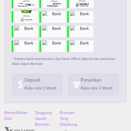
* Selama bank maintenance dan bank offline deposit dan penarikan
tidak dapat diproses
Deposit
Penarikan
Rata-rata 2 Menit
Rata-rata 3 Menit
Bersertifikasi
Tanggung
Browser
Dari
Jawab
Yang
Bermain
Didukung