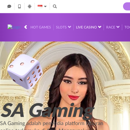
HOT GAMES
SLOTS
LIVE CASINO
RACE
TO
SA Gaming
SA Gaming adalah penyedia platform hiburan