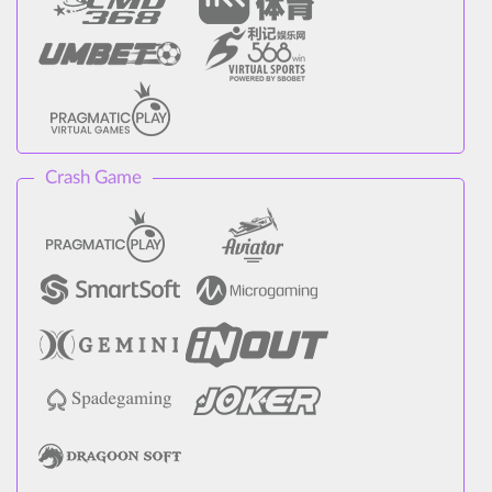
Crash Game