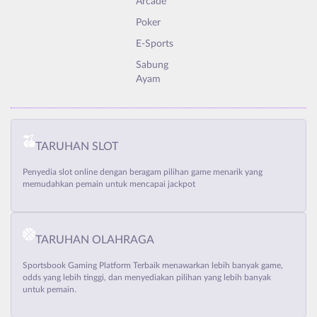
Arcade
Poker
E-Sports
Sabung
Ayam
TARUHAN SLOT
Penyedia slot online dengan beragam pilihan game menarik yang
memudahkan pemain untuk mencapai jackpot
TARUHAN OLAHRAGA
Sportsbook Gaming Platform Terbaik menawarkan lebih banyak game,
odds yang lebih tinggi, dan menyediakan pilihan yang lebih banyak
untuk pemain.