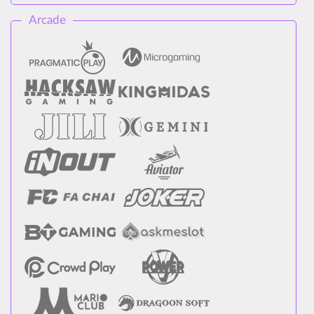
Arcade